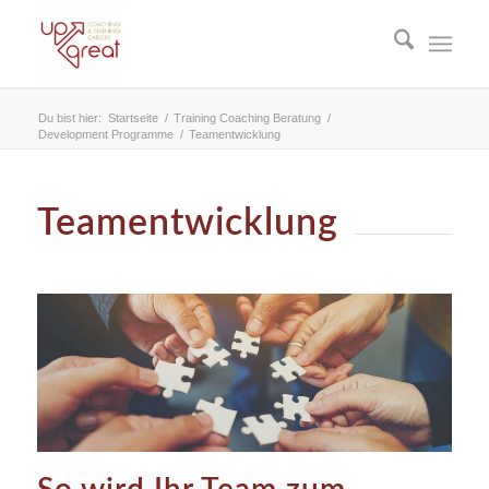
Du bist hier:
Startseite
/
Training Coaching Beratung
/
Development Programme
/
Teamentwicklung
Teamentwicklung