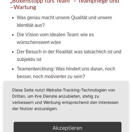
„Boxenstopp fürs Team“ – Teampflege und
–Wartung
Was genau macht unsere Qualität und unsere
Identität aus?
Die Vision vom idealen Team: wie es
wünschenswert wäre
Der Besuch in der Realität: was tatsächlich ist und
subjektiv ist
Teamentwicklung: Was hindert uns daran, noch
besser, noch motivierter zu sein?
Welche Abmachungen wollen wir treffen?
Diese Seite nutzt Website-Tracking-Technologien von
Dritten, um ihre Dienste anzubieten, stetig zu
verbessern und Werbung entsprechend den Interessen
der Nutzer anzuzeigen.
Training Coaching Beratung
Führung
Akzeptieren