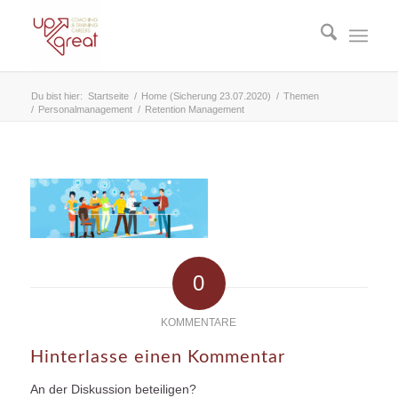
Du bist hier:
Startseite
/
Home (Sicherung 23.07.2020)
/
Themen
/
Personalmanagement
/
Retention Management
0
KOMMENTARE
Hinterlasse einen Kommentar
An der Diskussion beteiligen?