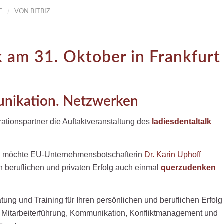
/
E
VON
BITBIZ
k am 31. Oktober in Frankfurt
unikation. Netzwerken
tionspartner die Auftaktveranstaltung des
ladies
dental
talk
k
möchte EU-Unternehmensbotschafterin
Dr. Karin Uphoff
en beruflichen und privaten Erfolg auch einmal
querzudenken
ng und Training für Ihren persönlichen und beruflichen Erfolg
itarbeiterführung, Kommunikation, Konfliktmanagement und