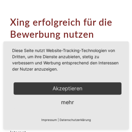
Xing erfolgreich für die
Bewerbung nutzen
BEWERBUNGSTIPPS
,
KARRIERE
,
TIPPS
Diese Seite nutzt Website-Tracking-Technologien von
Dritten, um ihre Dienste anzubieten, stetig zu
verbessern und Werbung entsprechend den Interessen
Die Vernetzung in der Arbeitswelt
der Nutzer anzuzeigen.
spielt heute eine große Rolle.
Daher ist Präsenz in den
sozialen Netzwerken ein großes
Akzeptieren
Plus bei jeder Bewerbung.
mehr
Besonders in Start-Ups oder in
Tätigkeiten, die eine hohe Freude an Kontakten mit
anderen Menschen erfordern, verschaffen sich die
Impressum
|
Datenschutzerklärung
Arbeitgeber einen Überblick über ihre Bewerber im