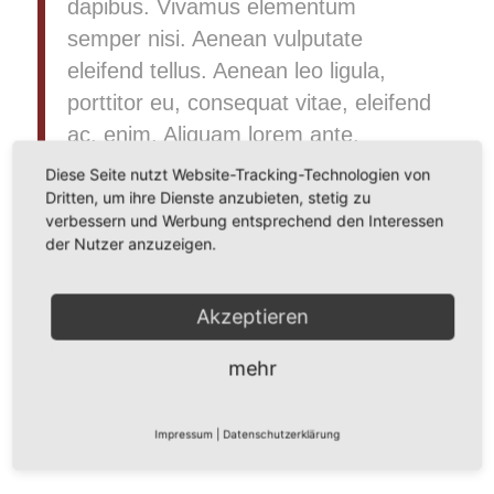
dapibus. Vivamus elementum
semper nisi. Aenean vulputate
eleifend tellus. Aenean leo ligula,
porttitor eu, consequat vitae, eleifend
ac, enim. Aliquam lorem ante,
dapibus in, viverra quis, feugiat a,
Diese Seite nutzt Website-Tracking-Technologien von
tellus.
Dritten, um ihre Dienste anzubieten, stetig zu
verbessern und Werbung entsprechend den Interessen
der Nutzer anzuzeigen.
Weiterlesen
Akzeptieren
mehr
/
/
24. DEZEMBER 2013
0 KOMMENTARE
VON
BITBIZ
Impressum
|
Datenschutzerklärung