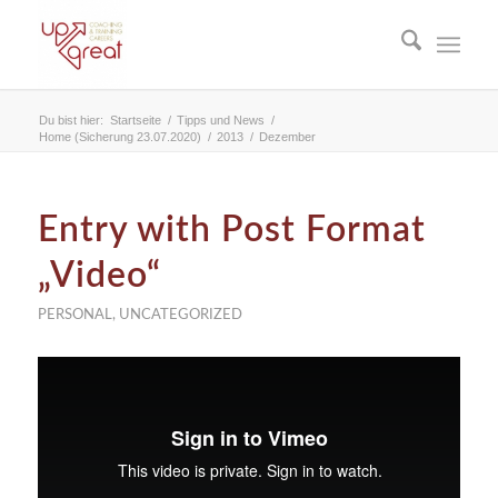
Du bist hier:
Startseite
/
Tipps und News
/
Home (Sicherung 23.07.2020)
/
2013
/
Dezember
Entry with Post Format
„Video“
PERSONAL
,
UNCATEGORIZED