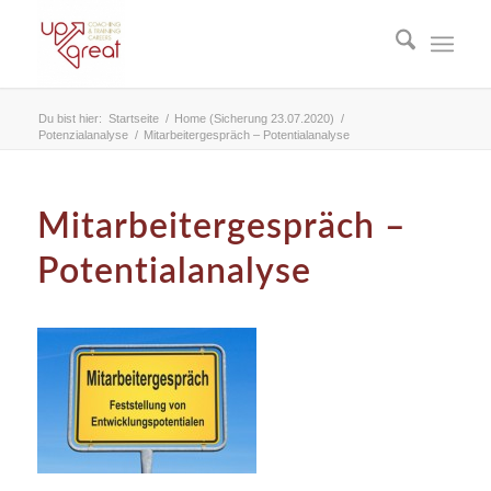
Du bist hier:
Startseite
/
Home (Sicherung 23.07.2020)
/
Potenzialanalyse
/
Mitarbeitergespräch – Potentialanalyse
Mitarbeitergespräch –
Potentialanalyse