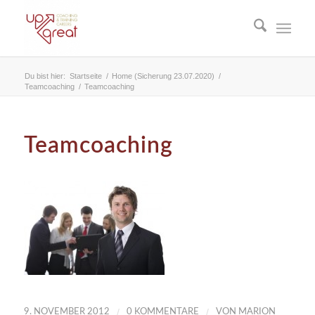
Du bist hier:
Startseite
/
Home (Sicherung 23.07.2020)
/
Teamcoaching
/
Teamcoaching
Teamcoaching
/
/
9. NOVEMBER 2012
0 KOMMENTARE
VON
MARION