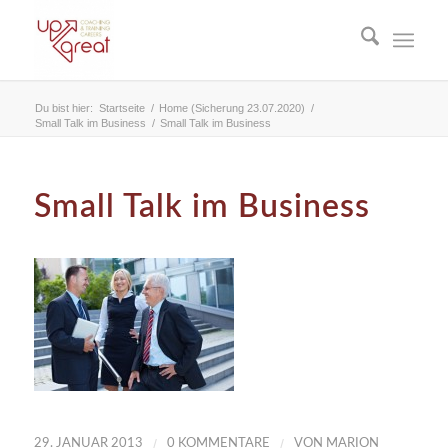
Du bist hier:
Startseite
/
Home (Sicherung 23.07.2020)
/
Small Talk im Business
/
Small Talk im Business
Small Talk im Business
/
/
29. JANUAR 2013
0 KOMMENTARE
VON
MARION