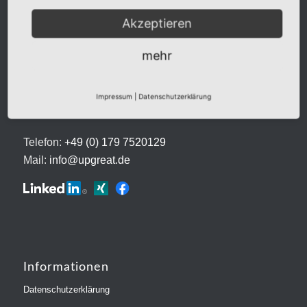
Akzeptieren
Kontakt
UPGREAT®
mehr
Marion Schomacher
Helene-Lange-Straße 32
Impressum
|
Datenschutzerklärung
D-60438 Frankfurt am Main
Telefon:
+49 (0) 179 7520129
Mail:
info@upgreat.de
Informationen
Datenschutzerklärung