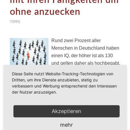
ohne anzuecken
TIPPS
Rund zwei Prozent aller
Menschen in Deutschland haben
einen IQ, der höher ist als 130
und gelten daher als hochbegabt.
Wenn auch Sie zur geistigen
Diese Seite nutzt Website-Tracking-Technologien von
Elite gehören, stehen Sie
Dritten, um ihre Dienste anzubieten, stetig zu
sicherlich häufiger vor den Problemen des Alltags.
verbessern und Werbung entsprechend den Interessen
der Nutzer anzuzeigen.
Auch Sie werden einem mehr oder weniger
gewöhnlichen Beruf nachgehen, der Sie viel zu
selten an Ihre Grenzen bringt. Dennoch müssen Sie
Akzeptieren
sich anpassen, um Ihren Job zu meistern ohne dabei
permanent anzuecken.
mehr