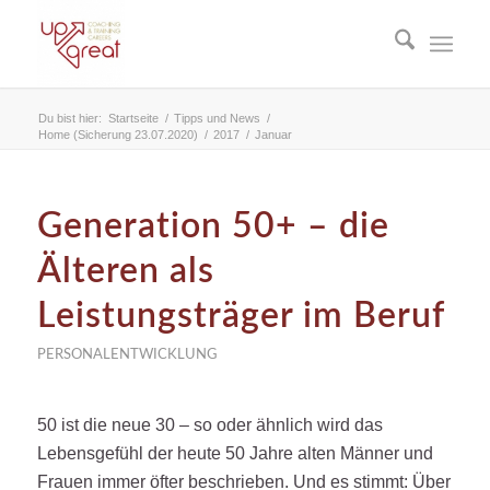
Du bist hier:
Startseite
/
Tipps und News
/
Home (Sicherung 23.07.2020)
/
2017
/
Januar
Generation 50+ – die
Älteren als
Leistungsträger im Beruf
PERSONALENTWICKLUNG
50 ist die neue 30 – so oder ähnlich wird das
Lebensgefühl der heute 50 Jahre alten Männer und
Frauen immer öfter beschrieben. Und es stimmt: Über