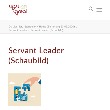
Du bist hier:
Startseite
/
Home (Sicherung 23.07.2020)
/
Servant Leader
/
Servant Leader (Schaubild)
Servant Leader
(Schaubild)