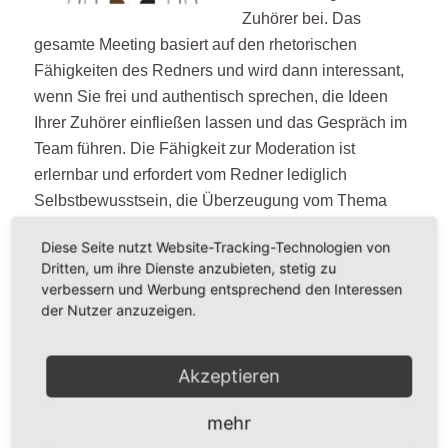
Zuhörer bei. Das
gesamte Meeting basiert auf den rhetorischen
Fähigkeiten des Redners und wird dann interessant,
wenn Sie frei und authentisch sprechen, die Ideen
Ihrer Zuhörer einfließen lassen und das Gespräch im
Team führen. Die Fähigkeit zur Moderation ist
erlernbar und erfordert vom Redner lediglich
Selbstbewusstsein, die Überzeugung vom Thema
des Meetings und Empathie im Bezug auf die
Diese Seite nutzt Website-Tracking-Technologien von
Teilnehmer.
Dritten, um ihre Dienste anzubieten, stetig zu
Weiterlesen
verbessern und Werbung entsprechend den Interessen
der Nutzer anzuzeigen.
/
/
16. MÄRZ 2017
0 KOMMENTARE
VON
REDAKTION
Akzeptieren
mehr
Jobinterview – Was