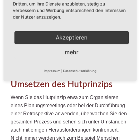
Dritten, um ihre Dienste anzubieten, stetig zu
Gruppenleitung können Sie hier Hilfestellungen
verbessern und Werbung entsprechend den Interessen
anbieten und etwa die Frage stellen, ob der Hut
der Nutzer anzuzeigen.
vielleicht weiterhin getragen werden kann, wenn
Unterstützung durch andere Teilnehmende
hinzukommt. Alternativ ist es auch möglich, den Hut
Akzeptieren
an andere Menschen abzugeben, sofern sich diese
mehr
freiwillig dazu bereit erklärt.
Impressum
|
Datenschutzerklärung
Herausforderungen beim
Umsetzen des Hutprinzips
Wenn Sie das Hutprinzip etwa zum Organisieren
eines Planungsmeetings oder bei der Durchführung
einer Retrospektive anwenden, überwachen Sie den
gesamten Prozess und sehen sich unter Umständen
auch mit einigen Herausforderungen konfrontiert.
Nicht immer werden sich zum Beispiel Menschen