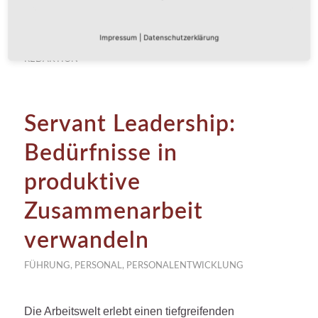
Impressum
|
Datenschutzerklärung
/
/
18. NOVEMBER 2025
0 KOMMENTARE
VON
REDAKTION
Servant Leadership:
Bedürfnisse in
produktive
Zusammenarbeit
verwandeln
FÜHRUNG
,
PERSONAL
,
PERSONALENTWICKLUNG
Die Arbeitswelt erlebt einen tiefgreifenden