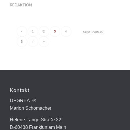
REDAKTION
‹
1
2
3
4
Seite 3 von 45
5
›
»
Kontakt
UPGREAT®
Marion Schomacher
Helene-Lange-Straße 32
D-60438 Frankfurt am Main