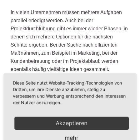
In vielen Unternehmen müssen mehrere Aufgaben
parallel erledigt werden. Auch bei der
Projektdurchführung gibt es immer wieder Phasen, in
denen sich mehrere Optionen für die nächsten
Schritte ergeben. Bei der Suche nach effizienten
Maßnahmen, zum Beispiel im Marketing, bei der
Kundenbetreuung oder im Projektablauf, werden
ebenfalls häufig vielfältige Ideen gesammelt.
Gleichzeitig sind die Kapazitäten in Unternehmen
Diese Seite nutzt Website-Tracking-Technologien von
begrenzt, weshalb sich in solchen Situationen immer
Dritten, um ihre Dienste anzubieten, stetig zu
die Frage stellt: Welche Handlungsalternative sollte
verbessern und Werbung entsprechend den Interessen
zuerst umgesetzt werden? Eine ICE Matrix hilft dabei,
der Nutzer anzuzeigen.
fundierte Entscheidungen bezüglich der Priorisierung
von Aufgaben zu treffen und so das Framework klar
Akzeptieren
zu definieren.
Weiterlesen
mehr