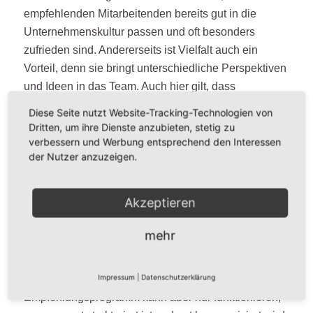
empfehlenden Mitarbeitenden bereits gut in die
Unternehmenskultur passen und oft besonders
zufrieden sind. Andererseits ist Vielfalt auch ein
Vorteil, denn sie bringt unterschiedliche Perspektiven
und Ideen in das Team. Auch hier gilt, dass
empfohlene Bewerbende keine bevorzugte Stellung
Diese Seite nutzt Website-Tracking-Technologien von
einnehmen sollten.
Dritten, um ihre Dienste anzubieten, stetig zu
verbessern und Werbung entsprechend den Interessen
der Nutzer anzuzeigen.
Was Sie bei einem
Empfehlungsprogramm
Akzeptieren
beachten sollten
mehr
Sie können ein Empfehlungsprogramm gut in Ihre
bestehende HR-Strategie einbinden und so andere
Impressum
|
Datenschutzerklärung
Recruiting-Maßnahmen ergänzen. Ein langfristiges
Empfehlungsprogramm kann aber nur funktionieren,