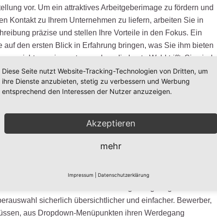
ellung vor. Um ein attraktives Arbeitgeberimage zu fördern und
en Kontakt zu Ihrem Unternehmen zu liefern, arbeiten Sie in
eibung präzise und stellen Ihre Vorteile in den Fokus. Ein
 auf den ersten Blick in Erfahrung bringen, was Sie ihm bieten
en nicht nur eine gute, sondern die beste Wahl trifft. Sie sind
ide Seiten zufriedenstellenden Arbeitsvertrag interessiert,
Diese Seite nutzt Website-Tracking-Technologien von Dritten, um
ihre Dienste anzubieten, stetig zu verbessern und Werbung
z für die Tendenz zu Ihrer Firma bieten müssen. Ehe Sie mit
entsprechend den Interessen der Nutzer anzuzeigen.
und Spezialisten für Ihre Firma suchen, kehren Sie in sich
 Sie in der Position der Fachkraft eine primäre Rolle spielen
onzentrieren sich auf Quantität und Qualität der
Akzeptieren
mehr
werbung so einfach wie möglich
Impressum
|
Datenschutzerklärung
r sind umständliche Online-Bewerbungs-Fragebogen. Für
rauswahl sicherlich übersichtlicher und einfacher. Bewerber,
 müssen, aus Dropdown-Menüpunkten ihren Werdegang