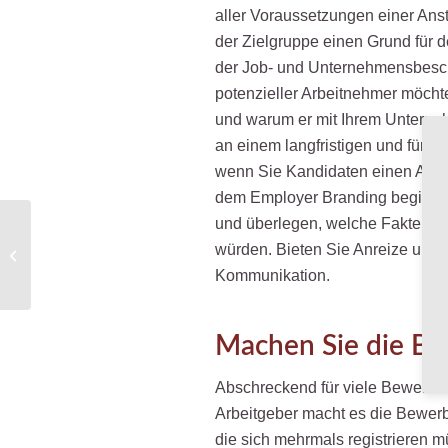
aller Voraussetzungen einer Anst
der Zielgruppe einen Grund für d
der Job- und Unternehmensbeschr
potenzieller Arbeitnehmer möchte
und warum er mit Ihrem Unternehm
an einem langfristigen und für be
wenn Sie Kandidaten einen Anrei
dem Employer Branding beginnen 
und überlegen, welche Fakten für
Heimarbeit: Tipps für erfolgreiches
würden. Bieten Sie Anreize und k
Home-Office
Kommunikation.
Machen Sie die Be
Abschreckend für viele Bewerbe
Arbeitgeber macht es die Bewerbe
die sich mehrmals registrieren