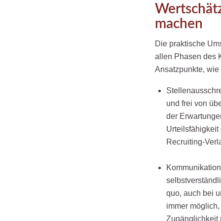
Wertschätz
machen
Die praktische Um
allen Phasen des K
Ansatzpunkte, wie 
Stellenausschre
und frei von üb
der Erwartungen
Urteilsfähigke
Recruiting-Verla
Kommunikation, 
selbstverständl
quo, auch bei 
immer möglich,
Zugänglichkeit