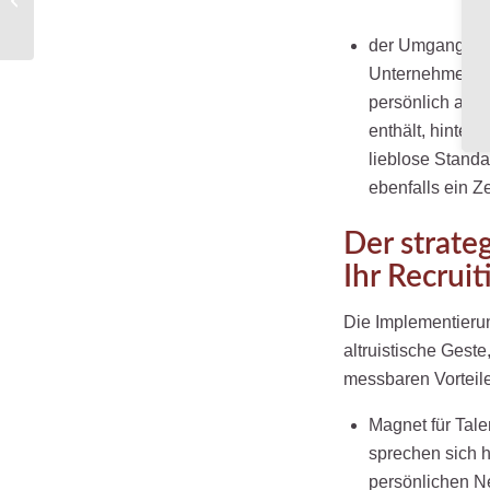
Wettbewerbsfähigkeit
der Umgang mit
Unternehmens. E
persönlich adre
enthält, hinterl
lieblose Standa
ebenfalls ein Z
Der strate
Ihr Recruit
Die Implementierun
altruistische Gest
messbaren Vorteil
Magnet für Tale
sprechen sich h
persönlichen Ne