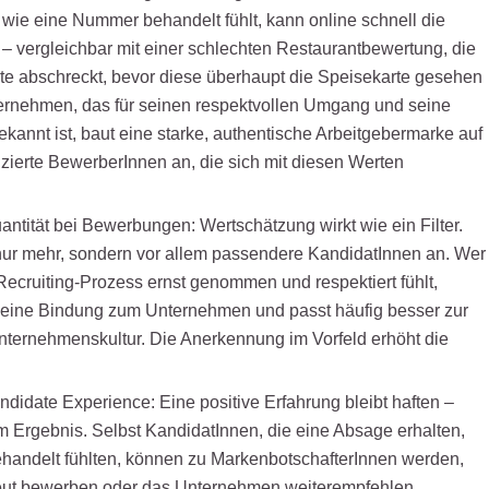
 wie eine Nummer behandelt fühlt, kann online schnell die
 vergleichbar mit einer schlechten Restaurantbewertung, die
te abschreckt, bevor diese überhaupt die Speisekarte gesehen
ernehmen, das für seinen respektvollen Umgang und seine
annt ist, baut eine starke, authentische Arbeitgebermarke auf
fizierte BewerberInnen an, die sich mit diesen Werten
uantität bei Bewerbungen: Wertschätzung wirkt wie ein Filter.
 nur mehr, sondern vor allem passendere KandidatInnen an. Wer
 Recruiting-Prozess ernst genommen und respektiert fühlt,
r eine Bindung zum Unternehmen und passt häufig besser zur
nternehmenskultur. Die Anerkennung im Vorfeld erhöht die
didate Experience: Eine positive Erfahrung bleibt haften –
 Ergebnis. Selbst KandidatInnen, die eine Absage erhalten,
behandelt fühlten, können zu MarkenbotschafterInnen werden,
neut bewerben oder das Unternehmen weiterempfehlen.