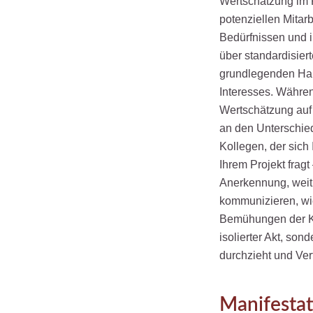
Wertschätzung im K
potenziellen Mitar
Bedürfnissen und i
über standardisiert
grundlegenden Hal
Interesses. Während
Wertschätzung auf
an den Unterschie
Kollegen, der sich
Ihrem Projekt fragt
Anerkennung, weit ü
kommunizieren, wie
Bemühungen der Ka
isolierter Akt, so
durchzieht und Vert
Manifesta