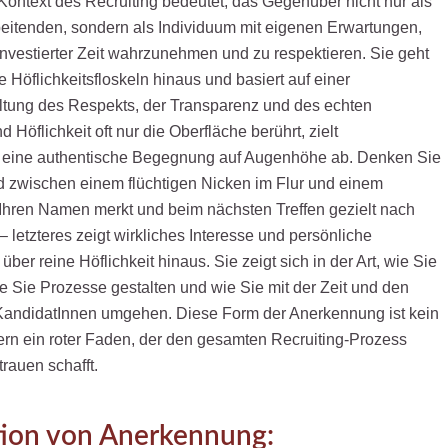
ontext des Recruiting bedeutet, das Gegenüber nicht nur als
beitenden, sondern als Individuum mit eigenen Erwartungen,
nvestierter Zeit wahrzunehmen und zu respektieren. Sie geht
e Höflichkeitsfloskeln hinaus und basiert auf einer
tung des Respekts, der Transparenz und des echten
 Höflichkeit oft nur die Oberfläche berührt, zielt
 eine authentische Begegnung auf Augenhöhe ab. Denken Sie
d zwischen einem flüchtigen Nicken im Flur und einem
 Ihren Namen merkt und beim nächsten Treffen gezielt nach
 – letzteres zeigt wirkliches Interesse und persönliche
ber reine Höflichkeit hinaus. Sie zeigt sich in der Art, wie Sie
 Sie Prozesse gestalten und wie Sie mit der Zeit und den
ndidatInnen umgehen. Diese Form der Anerkennung ist kein
ndern ein roter Faden, der den gesamten Recruiting-Prozess
rauen schafft.
tion von Anerkennung: