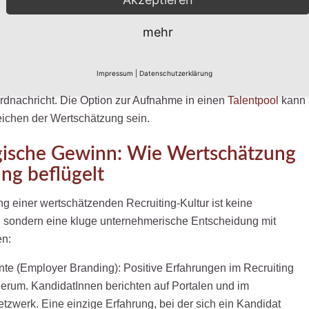
 Absagen: Gerade hier zeigt sich die wahre Haltung eines
mehr
ine respektvoll formulierte Absage, die idealerweise
ssiert ist und eine plausible, wenn auch knappe Begründung
Impressum
|
Datenschutzerklärung
ässt einen deutlich besseren Eindruck als Funkstille oder eine
rdnachricht. Die Option zur Aufnahme in einen
Talentpool
kann
eichen der Wertschätzung sein.
gische Gewinn: Wie Wertschätzung
ing beflügelt
g einer wertschätzenden Recruiting-Kultur ist keine
e, sondern eine kluge unternehmerische Entscheidung mit
en:
nte (Employer Branding): Positive Erfahrungen im Recruiting
erum. KandidatInnen berichten auf Portalen und im
tzwerk. Eine einzige Erfahrung, bei der sich ein Kandidat