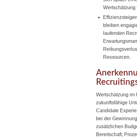
Wertschätzung w
Effizienzsteige
bleiben engagi
laufenden Recr
Erwartungsman
Reibungsverlus
Ressourcen.
Anerkennu
Recruiting
Wertschätzung im R
zukunftsfähige Unt
Candidate Experien
bei der Gewinnung 
zusätzlichen Budge
Bereitschaft, Pro