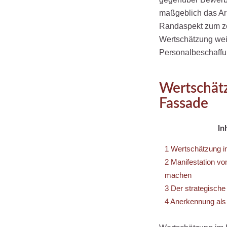
maßgeblich das Ar
Randaspekt zum zen
Wertschätzung weit
Personalbeschaffun
Wertschätz
Fassade
In
1
Wertschätzung im
2
Manifestation vo
machen
3
Der strategische 
4
Anerkennung als 