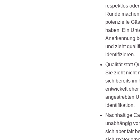
respektlos oder
Runde machen –
potenzielle Gäs
haben. Ein Unt
Anerkennung bek
und zieht quali
identifizieren.
Qualität statt Q
Sie zieht nicht
sich bereits im
entwickelt ehe
angestrebten U
Identifikation.
Nachhaltige Can
unabhängig vom
sich aber fair 
sich später er