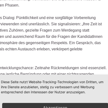
len Phasen.
s Dialog: Pünktlichkeit und eine sorgfältige Vorbereitung
rviewenden sind unerlässlich. Sie signalisieren: „Ihre Zeit ist
ktives Zuhören, gezielte Fragen zum Werdegang statt
en und ausreichend Raum für die Fragen der KandidatInnen
Atmosphäre des gegenseitigen Respekts. Ein Gespräch, das
ls echten Austausch erleben, verkörpert gelebte
ntwicklungschance: Zeitnahe Rückmeldungen sind essenziell.
ne jegliche Begründung oder mit einer nichtssagenden
wirkt oft respektlos. Konstruktives, ehrliches Feedback –
Diese Seite nutzt Website-Tracking-Technologien von Dritten, um
nur kurz auf den entscheidenden Punkt eingeht (etwa eine
ihre Dienste anzubieten, stetig zu verbessern und Werbung
entsprechend den Interessen der Nutzer anzuzeigen.
ische Qualifikation oder die stärkere Passung eines anderen
t Anerkennung für die aufgebrachte Mühe und bietet den
inen Mehrwert, selbst wenn es nicht zur Einstellung kommt.
Akzeptieren