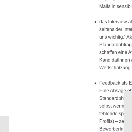
Mails in sensib
das Interview al
seitens der Inte
uns wichtig.“ A
Standardabfrag
schaffen eine 
KandidatInnen a
Wertschätzung.
Feedback als E
Eine Absage oh
Standardphrase 
selbst wenn es 
fehlende spezif
Profils) – zeig
ESG als Gamechanger
BewerberInnen e
für HR und