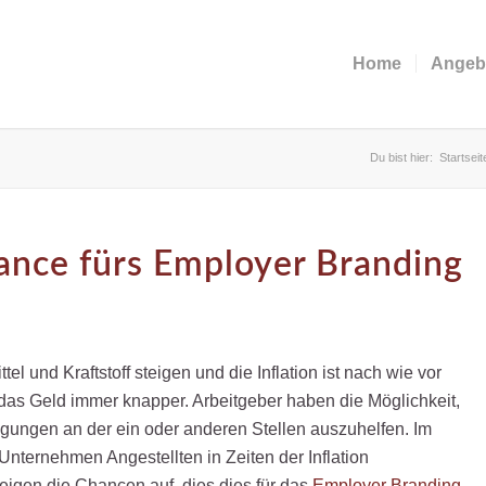
Home
Angeb
Du bist hier:
Startseit
hance fürs Employer Branding
el und Kraftstoff steigen und die Inflation ist nach wie vor
das Geld immer knapper. Arbeitgeber haben die Möglichkeit,
igungen an der ein oder anderen Stellen auszuhelfen. Im
nternehmen Angestellten in Zeiten der Inflation
gen die Chancen auf, dies dies für das
Employer Branding