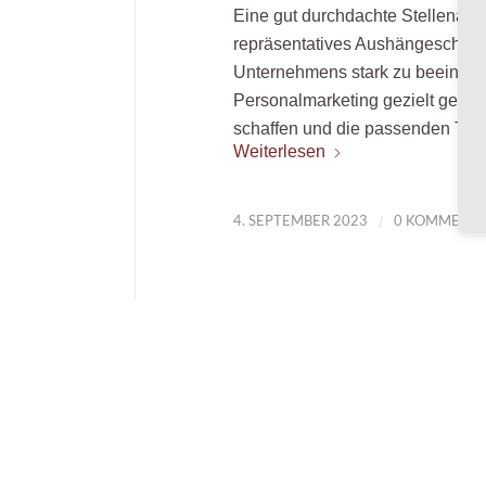
Eine gut durchdachte Stellenanzei
repräsentatives Aushängeschild.
Unternehmens stark zu beeinfluss
Personalmarketing gezielt genut
schaffen und die passenden Tale
Weiterlesen
/
4. SEPTEMBER 2023
0 KOMMENT