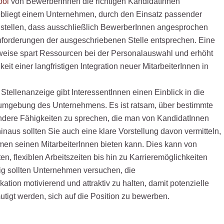
ool
von BewerberInnen die richtigen KandidatInnen
bliegt einem Unternehmen, durch den Einsatz passender
stellen, dass ausschließlich BewerberInnen angesprochen
nforderungen der ausgeschriebenen Stelle entsprechen. Eine
eise spart Ressourcen bei der Personalauswahl und erhöht
eit einer langfristigen Integration neuer MitarbeiterInnen in
 Stellenanzeige gibt InteressentInnen einen Einblick in die
-umgebung des Unternehmens. Es ist ratsam, über bestimmte
ndere Fähigkeiten zu sprechen, die man von KandidatInnen
inaus sollten Sie auch eine klare Vorstellung davon vermitteln,
en seinen MitarbeiterInnen bieten kann. Dies kann von
, flexiblen Arbeitszeiten bis hin zu Karrieremöglichkeiten
tig sollten Unternehmen versuchen, die
ion motivierend und attraktiv zu halten, damit potenzielle
tigt werden, sich auf die Position zu bewerben.