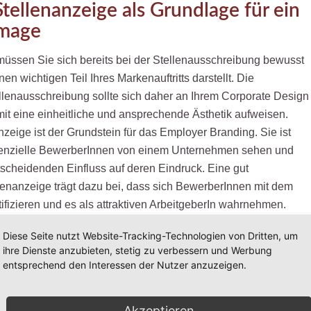
Stellenanzeige als Grundlage für ein
Image
üssen Sie sich bereits bei der Stellenausschreibung bewusst
nen wichtigen Teil Ihres Markenauftritts darstellt. Die
llenausschreibung sollte sich daher an Ihrem Corporate Design
mit eine einheitliche und ansprechende Ästhetik aufweisen.
nzeige ist der Grundstein für das Employer Branding. Sie ist
tenzielle BewerberInnen von einem Unternehmen sehen und
tscheidenden Einfluss auf deren Eindruck. Eine gut
enanzeige trägt dazu bei, dass sich BewerberInnen mit dem
fizieren und es als attraktiven ArbeitgeberIn wahrnehmen.
mage des Unternehmens gestärkt und es wird eine positive
Diese Seite nutzt Website-Tracking-Technologien von Dritten, um
r Öffentlichkeit erzeugt. Um eine gute Stellenanzeige zu
ihre Dienste anzubieten, stetig zu verbessern und Werbung
wichtig, verschiedene Komponenten zu berücksichtigen. Durch
entsprechend den Interessen der Nutzer anzuzeigen.
altung der Stellenanzeigen wird ein positives Image des
affen, welches sich langfristig auf die Reputation und den
Akzeptieren