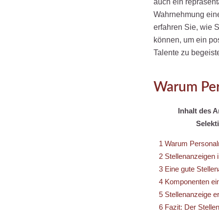
auch ein repräsent
Wahrnehmung eines
erfahren Sie, wie 
können, um ein po
Talente zu begeist
Warum Pers
Inhalt des 
Selek
1
Warum Personalma
2
Stellenanzeigen 
3
Eine gute Stellen
4
Komponenten eine
5
Stellenanzeige er
6
Fazit: Der Stell