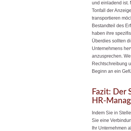
und einladend ist
Tonfall der Anzeig
transportieren möc
Bestandteil des Erf
haben ihre spezif
Überdies sollten d
Unternehmens herv
anzusprechen. Weit
Rechtschreibung un
Beginn an ein Gefü
Fazit: Der 
HR-Manag
Indem Sie in Stell
Sie eine Verbindu
Ihr Unternehmen als