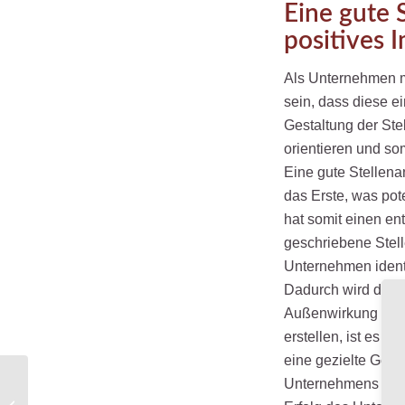
Eine gute 
positives 
Als Unternehmen m
sein, dass diese ei
Gestaltung der Ste
orientieren und so
Eine gute Stellena
das Erste, was po
hat somit einen en
geschriebene Stell
Unternehmen identi
Dadurch wird das I
Außenwirkung in de
erstellen, ist es 
eine gezielte Gest
Zukunftsgestalter im
Unternehmens gesch
Unternehmen: Wie HR