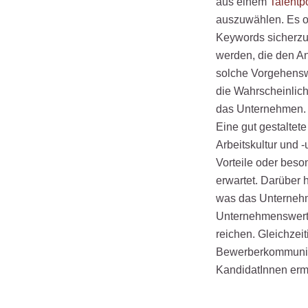
aus einem
Talentp
auszuwählen. Es o
Keywords sicherzu
werden, die den A
solche Vorgehensw
die Wahrscheinlichk
das Unternehmen.
Eine gut gestaltete
Arbeitskultur und 
Vorteile oder beso
erwartet. Darüber h
was das Unternehm
Unternehmenswerten
reichen. Gleichzei
Bewerberkommunikat
KandidatInnen ermu