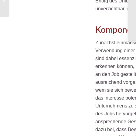
Erfolg des Unterne
den Klimaschutz
unverzichtbar, um 
vorantreiben kann
Komponent
Zunächst einmal sol
Verwendung einer 
sind dabei essenzi
erkennen können, 
an den Job gestell
ausreichend vorges
wem sie sich bewer
das Interesse pote
Unternehmens zu sc
des Jobs hervorgeh
ansprechende Gest
dazu bei, dass Be