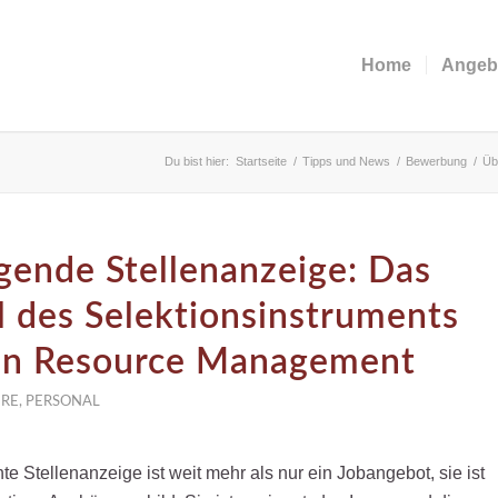
Home
Angeb
Du bist hier:
Startseite
/
Tipps und News
/
Bewerbung
/
Üb
ende Stellenanzeige: Das
l des Selektionsinstruments
n Resource Management
ERE
,
PERSONAL
e Stellenanzeige ist weit mehr als nur ein Jobangebot, sie ist