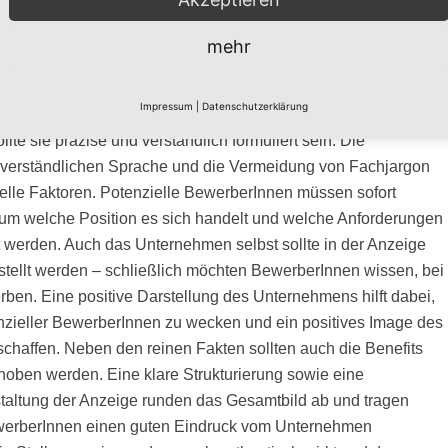
hmens auswirkt. Diese klare Positionierung ist heutzutage
im Wettbewerb um die besten Fachkräfte zu bestehen.
mehr
en einer guten Stellenanzeige
Impressum
|
Datenschutzerklärung
lte sie präzise und verständlich formuliert sein. Die
verständlichen Sprache und die Vermeidung von Fachjargon
elle Faktoren. Potenzielle BewerberInnen müssen sofort
um welche Position es sich handelt und welche Anforderungen
t werden. Auch das Unternehmen selbst sollte in der Anzeige
tellt werden – schließlich möchten BewerberInnen wissen, bei
ben. Eine positive Darstellung des Unternehmens hilft dabei,
nzieller BewerberInnen zu wecken und ein positives Image des
haffen. Neben den reinen Fakten sollten auch die Benefits
oben werden. Eine klare Strukturierung sowie eine
altung der Anzeige runden das Gesamtbild ab und tragen
werberInnen einen guten Eindruck vom Unternehmen