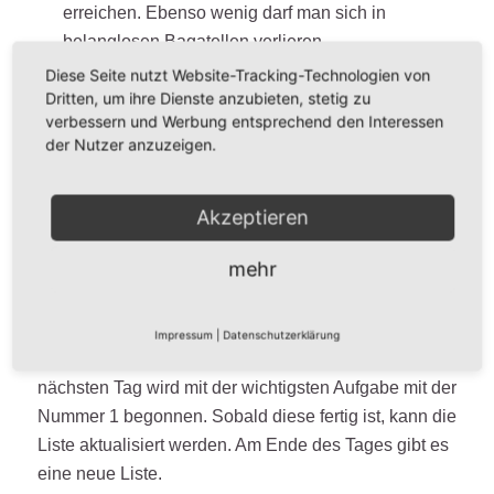
erreichen. Ebenso wenig darf man sich in
belanglosen Bagatellen verlieren.
Diese Seite nutzt Website-Tracking-Technologien von
Zusammenfassung
Dritten, um ihre Dienste anzubieten, stetig zu
verbessern und Werbung entsprechend den Interessen
Die Ivy-Lee-Methode hilft, die Zeit im (Berufs-)Alltag
der Nutzer anzuzeigen.
besser einzuteilen und effektiver zu arbeiten. Sie ist
einfach in der Handhabe und vielleicht ist das ja das
Akzeptieren
entscheidende Argument, das dafür spricht: Alles,
was benötigt wird, sind fünf Minuten Zeit, ein Stift und
mehr
ein Blatt Papier.
Es werden sechs Aufgaben für den nächsten Tag
Impressum
|
Datenschutzerklärung
notiert und hinsichtlich ihrer Priorität geordnet. Am
nächsten Tag wird mit der wichtigsten Aufgabe mit der
Nummer 1 begonnen. Sobald diese fertig ist, kann die
Liste aktualisiert werden. Am Ende des Tages gibt es
eine neue Liste.