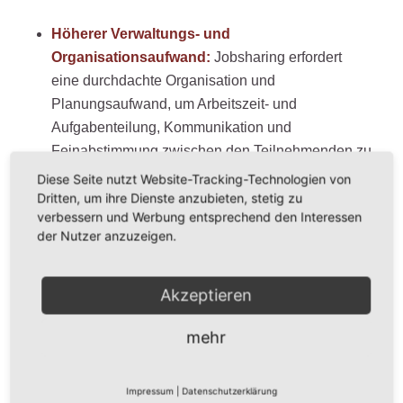
Höherer Verwaltungs- und
Organisationsaufwand:
Jobsharing erfordert
eine durchdachte Organisation und
Planungsaufwand, um Arbeitszeit- und
Aufgabenteilung, Kommunikation und
Feinabstimmung zwischen den Teilnehmenden zu
gewährleisten. Überdies entstehen öfter höhere
Diese Seite nutzt Website-Tracking-Technologien von
Lohn- und Nebenkosten, da vielfache
Dritten, um ihre Dienste anzubieten, stetig zu
verbessern und Werbung entsprechend den Interessen
Teilzeitkräfte mehr Sozialabgaben und
der Nutzer anzuzeigen.
Versicherungsleistungen verursachen als eine
Vollzeitkraft.
Akzeptieren
Aufwand bei der Suche nach passenden
Leitungskräften:
Jobsharing verlangt eine
mehr
ausgeprägte Kompatibilität und solide
Vertrauensbasis zwischen den LeiterInnen, die
fachlich und persönlich zusammenpassen
Impressum
|
Datenschutzerklärung