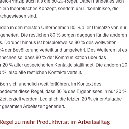
eto-Prinzip auch als die 80-20-Regel. Dabei handelt es sich
m ein theoretisches Konzept, sondern um Erkenntnisse, die
nachgewiesen sind.
rden in den meisten Unternehmen 80 % aller Umsätze von nur
generiert. Die restlichen 80 % sorgen dagegen für die anderen
. Darüber hinaus ist beispielsweise 80 % des weltweiten
 der Bevölkerung verteilt und umgekehrt. Des Weiteren ist es
enschen so, dass 80 % der Kommunikation über das
 20 % aller gespeicherten Kontakte stattfindet. Die anderen 20
 %, also alle restlichen Kontakte verteilt.
ßen sich unendlich weit fortführen. Im Kontext des
edeutet diese Regel, dass 80 % des Ergebnisses in nur 20 %
eit erzielt werden. Lediglich die letzten 20 % einer Aufgabe
 gesamten Arbeitszeit generiert.
egel zu mehr Produktivität im Arbeitsalltag