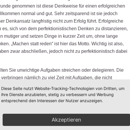
runde genommen ist diese Denkweise für einen erfolgreichen
lkommen normal und gut. Sehr zeitsparend ist sie jedoch
er Denkansatz langfristig nicht zum Erfolg führt. Erfolgreiche
es, sich von dem perfektionistischen Denken zu distanzieren,
n mutiger und setzen Dinge in kurzer Zeit um, ohne lange
n. „Machen statt reden“ ist hier das Motto. Wichtig ist also,
aben zwar abschließen, jedoch nicht zu perfektionistisch dabei
lten Sie unwichtige Aufgaben streichen oder delegieren. Die
erbringen nämlich zu viel Zeit mit Aufgaben, die nicht
m Erfolg beitragen und sie somit nicht voranbringen. Um
Diese Seite nutzt Website-Tracking-Technologien von Dritten, um
lche Aufgaben das In Ihrem Berufsleben sind, sollten Sie sich
ihre Dienste anzubieten, stetig zu verbessern und Werbung
t nehmen und darüber nachdenken. Fertigen Sie dazu
entsprechend den Interessen der Nutzer anzuzeigen.
 Liste an, auf der Sie alle Aufgaben, die Sie tagsüber
ten. Schauen Sie diese Liste dann durch und ordnen Sie die
Akzeptieren
 verschiedenen Kategorien zu. Klassifizieren Sie dabei