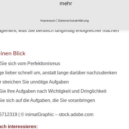
aben, die „dringend“ sind, die „wichtig“ sind, die „wichtig und
mehr
 die gar nichts von beiden sind. Wenn Sie einen besseren
haben, welche Aufgaben über Ihren Erfolg entscheiden,
Impressum
|
Datenschutzerklärung
iesen Aufgaben besser widmen. So gelangen Sie zu einem viel
ement, was Sie beruflich langfristig erfolgreicher machen
einen Blick
Sie sich vom Perfektionismus
e lieber schnell um, anstatt lange darüber nachzudenken
r streichen Sie unnötige Aufgaben
Sie Ihre Aufgaben nach Wichtigkeit und Dringlichkeit
ie sich auf die Aufgaben, die Sie voranbringen
5712319 | © inimalGraphic – stock.adobe.com
ch interessieren: