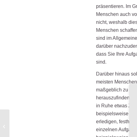
präsentieren. Im G
Menschen auch vol
nicht, weshalb dies
Menschen schaffen 
sind im Allgemeine
darüber nachzudenke
dass Sie Ihre Aufg
sind.
Darüber hinaus sol
meisten Menschen v
maßgeblich zu ihre
herauszufinden, we
in Ruhe etwas Zei
beispielsweise eine
erledigen, festhal
Arbeit im Homeoffice:
einzelnen Aufgaben
So gelingt sie