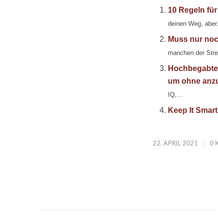
10 Regeln für
deinen Weg, aber.
Muss nur noch
manchen der Stres
Hochbegabte 
um ohne anz
IQ,...
Keep It Smart
/
22. APRIL 2021
0 